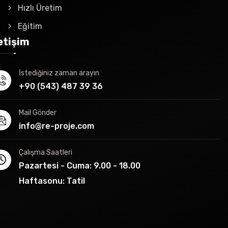
Hızlı Üretim
Eğitim
letişim
İstediğiniz zaman arayın
+90 (543) 487 39 36
Mail Gönder
info@re-proje.com
Çalışma Saatleri
Pazartesi - Cuma: 9.00 - 18.00
Haftasonu: Tatil