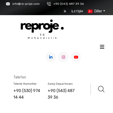
info@re-proje.com
+90 (543) 487 39 36
Diller
İK
İLETIŞIM
ANASAYFA
/
ÜRÜNLER
/
3D TARAYICILAR
/
SCANOLOGY
/
EL TIPI 3D TARAYICILAR
Telefon
KSCAN - MAGIC
Teknik Hizmetler
Satış Departmanı
+90 (530) 974
+90 (543) 487
14 44
39 36