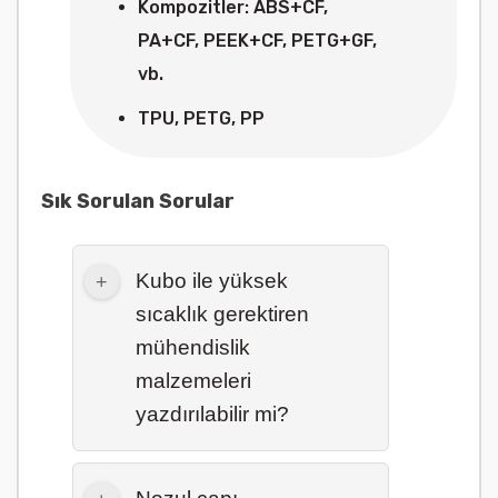
Kompozitler: ABS+CF,
PA+CF, PEEK+CF, PETG+GF,
vb.
TPU, PETG, PP
Sık Sorulan Sorular
Kubo ile yüksek
sıcaklık gerektiren
mühendislik
malzemeleri
yazdırılabilir mi?