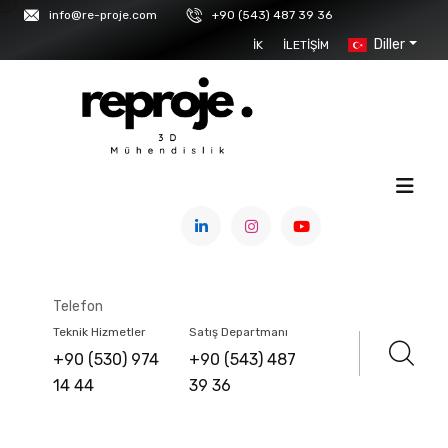
info@re-proje.com
+90 (543) 487 39 36
Diller
İK
İLETIŞIM
ANASAYFA
/
ÜRÜNLER
/
3D YAZICILAR & MALZEMELER
/
F2 INNOVATIONS
Telefon
KUBO
Teknik Hizmetler
Satış Departmanı
+90 (530) 974
+90 (543) 487
14 44
39 36