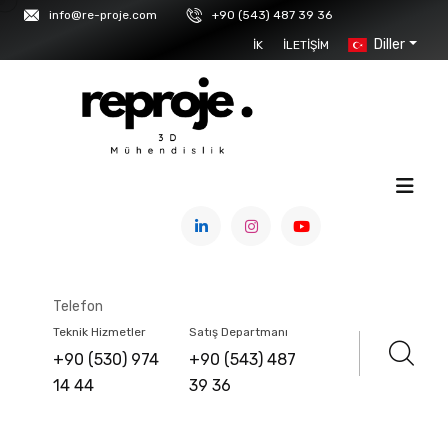
info@re-proje.com
+90 (543) 487 39 36
Diller
İK
İLETIŞIM
ANASAYFA
/
ÜRÜNLER
/
3D YAZICILAR & MALZEMELER
/
REC (FILAMENT)
Telefon
PEEK
Teknik Hizmetler
Satış Departmanı
+90 (530) 974
+90 (543) 487
14 44
39 36