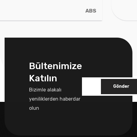
S
ABS_P
Bültenimize
Katılın
Gönder
Bizimle alakalı
yeniliklerden haberdar
olun