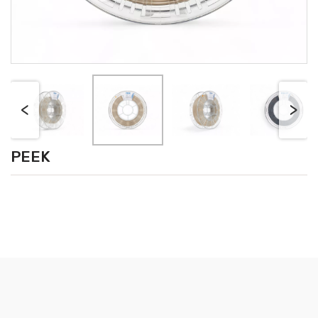
<
>
PEEK