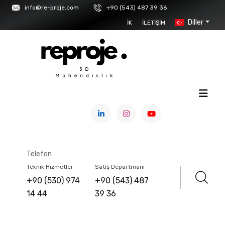
info@re-proje.com
+90 (543) 487 39 36
Diller
İK
İLETIŞIM
ANASAYFA
/
ÜRÜNLER
/
3D TARAYICILAR
/
SCANFORM
Telefon
SCANFORM L5
Teknik Hizmetler
Satış Departmanı
+90 (530) 974
+90 (543) 487
14 44
39 36