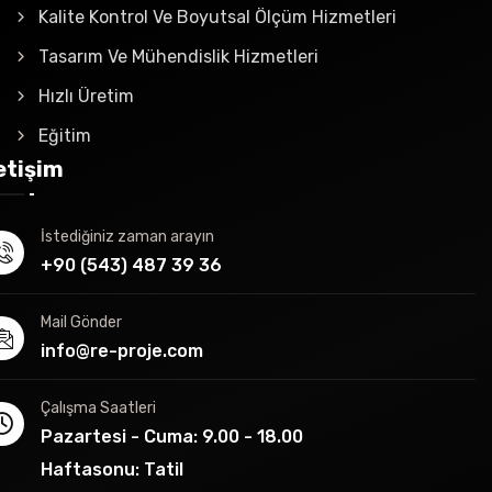
Kalite Kontrol Ve Boyutsal Ölçüm Hizmetleri
Tasarım Ve Mühendislik Hizmetleri
Hızlı Üretim
Eğitim
letişim
İstediğiniz zaman arayın
+90 (543) 487 39 36
Mail Gönder
info@re-proje.com
Çalışma Saatleri
Pazartesi - Cuma: 9.00 - 18.00
Haftasonu: Tatil