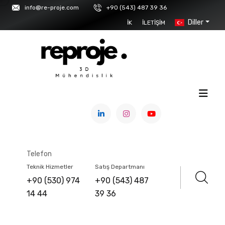
info@re-proje.com
+90 (543) 487 39 36
Diller
İK
İLETIŞIM
<
ANASAYFA
/
HABERLER
Telefon
Yeni Sitemiz Hizmete
Teknik Hizmetler
Satış Departmanı
+90 (530) 974
+90 (543) 487
Girmiştir
14 44
39 36