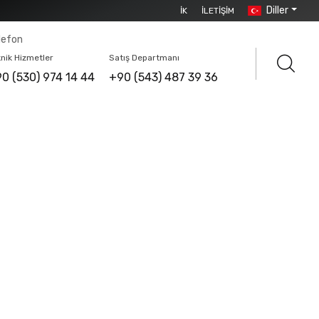
Diller
İK
İLETIŞIM
lefon
nik Hizmetler
Satış Departmanı
0 (530) 974 14 44
+90 (543) 487 39 36