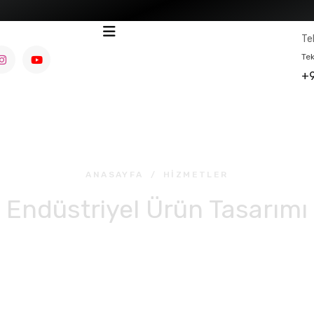
Te
Tek
+9
ANASAYFA
/
HIZMETLER
Endüstriyel Ürün Tasarımı