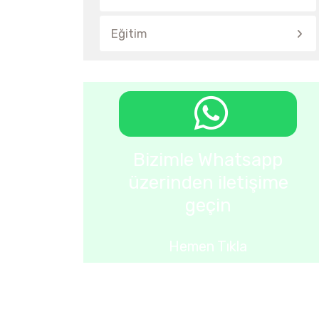
Eğitim
Bizimle Whatsapp
üzerinden iletişime
geçin
Hemen Tıkla