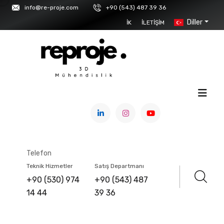
info@re-proje.com
+90 (543) 487 39 36
Diller
İK
İLETIŞIM
ANASAYFA
/
ÜRÜNLER
El Tipi 3D Tarayıcılar
Telefon
Teknik Hizmetler
Satış Departmanı
+90 (530) 974
+90 (543) 487
14 44
39 36