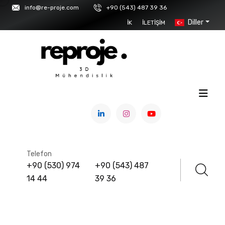
info@re-proje.com
+90 (543) 487 39 36
Diller
İK
İLETIŞIM
ANASAYFA
/
ÜRÜNLER
XTRACT 3D
Telefon
+90 (530) 974
+90 (543) 487
14 44
39 36